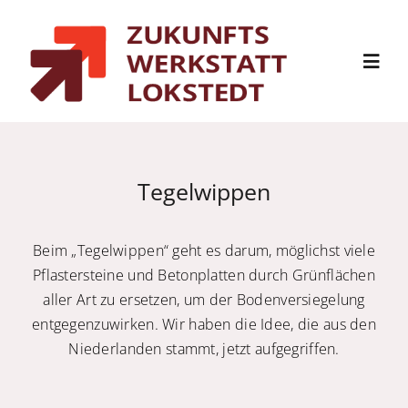
Zum
Inhalt
Toggl
springen
Navig
Start
Tegelwippen
Über uns
Beim „Tegelwippen“ geht es darum, möglichst viele
Projekte
Pflastersteine und Betonplatten durch Grünflächen
aller Art zu ersetzen, um der Bodenversiegelung
Kalender
entgegenzuwirken. Wir haben die Idee, die aus den
Niederlanden stammt, jetzt aufgegriffen.
Newsletter