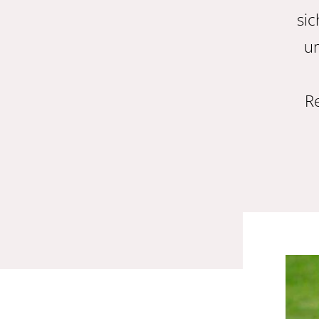
sic
u
R