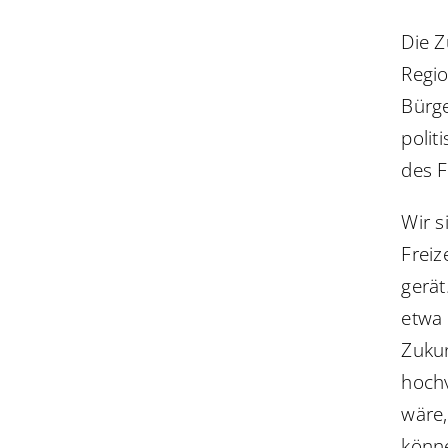
Die Z
Regi
Bürge
polit
des F
Wir s
Freiz
gerät
etwa 
Zukun
hochv
wäre
könn