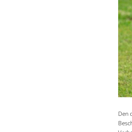
Den d
Besc