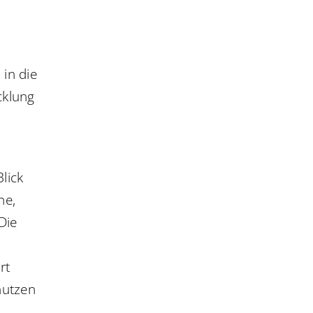
in die
cklung
lick
ne,
Die
rt
nutzen