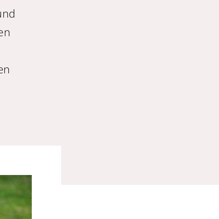
rund
en
en