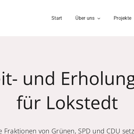
Start
Über uns
Projekte
eit- und Erholun
für Lokstedt
e Fraktionen von Grünen, SPD und CDU set