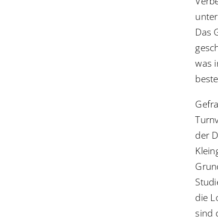
Verbe
unter
Das G
gesch
was i
beste
Gefra
Turnv
der D
Klein
Grund
Studi
die L
sind 