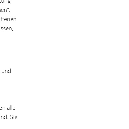
ltung
hen“.
offenen
issen,
t und
n alle
ind. Sie